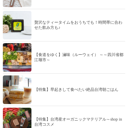
贅沢なティータイムをおうちでも！時間帯に合わ
せた飲み方も♪
【食道をゆく】滷味（ルーウェイ） ～～四川省都
江堰市～
【特集】早起きして食べたい絶品台湾朝ごはん
【特集】台湾産オーガニックマテリアル～shop in
台湾コスメ