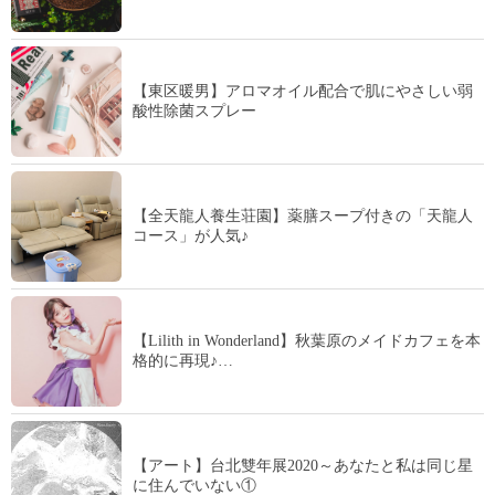
【東区暖男】アロマオイル配合で肌にやさしい弱
酸性除菌スプレー
【全天龍人養生荘園】薬膳スープ付きの「天龍人
コース」が人気♪
【Lilith in Wonderland】秋葉原のメイドカフェを本
格的に再現♪…
【アート】台北雙年展2020～あなたと私は同じ星
に住んでいない①