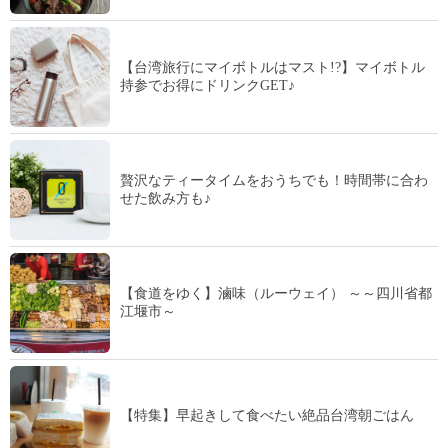
【台湾旅行にマイボトルはマスト!?】マイボトル
持参でお得にドリンクGET♪
贅沢なティータイムをおうちでも！時間帯に合わ
せた飲み方も♪
【食道をゆく】滷味（ルーウェイ） ～～四川省都
江堰市～
【特集】早起きして食べたい絶品台湾朝ごはん