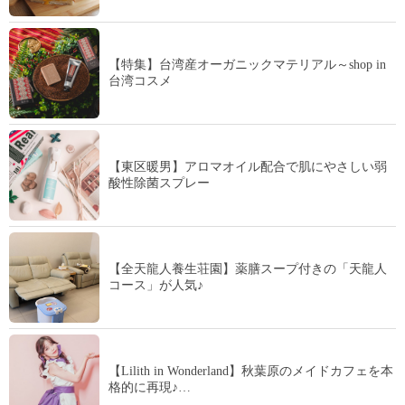
【特集】台湾産オーガニックマテリアル～shop in
台湾コスメ
【東区暖男】アロマオイル配合で肌にやさしい弱
酸性除菌スプレー
【全天龍人養生荘園】薬膳スープ付きの「天龍人
コース」が人気♪
【Lilith in Wonderland】秋葉原のメイドカフェを本
格的に再現♪…