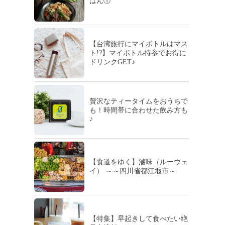
はん①
【台湾旅行にマイボトルはマス
ト!?】マイボトル持参でお得に
ドリンクGET♪
贅沢なティータイムをおうちで
も！時間帯に合わせた飲み方も
♪
【食道をゆく】滷味（ルーウェ
イ） ～～四川省都江堰市～
【特集】早起きして食べたい絶