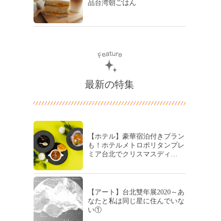
品台湾朝ごはん
最新の特集
【ホテル】豪華宿泊付きプラン
も！ホテルメトロポリタンプレ
ミア台北でクリスマスディ…
【アート】台北雙年展2020～あ
なたと私は同じ星に住んでいな
い①