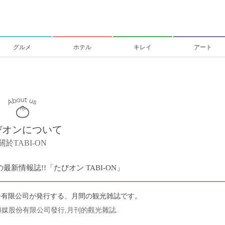
グルメ
ホテル
キレイ
アート
びオンについて
關於TABI-ON
最新情報誌!!「たびオン TABI-ON」
份有限公司が発行する、月間の観光雑誌です。
利傳媒股份有限公司發行,月刊的觀光雜誌.