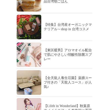
品台湾朝ごはん
【特集】台湾産オーガニックマ
テリアル～shop in 台湾コスメ
【東区暖男】アロマオイル配合
で肌にやさしい弱酸性除菌スプ
レー
【全天龍人養生荘園】薬膳スー
プ付きの「天龍人コース」が人
気♪
【Lilith in Wonderland】秋葉原