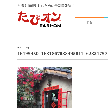
台湾を10倍楽しむための最新情報誌!!
特集
2018.3.19
16195450_1631867033495811_62321757