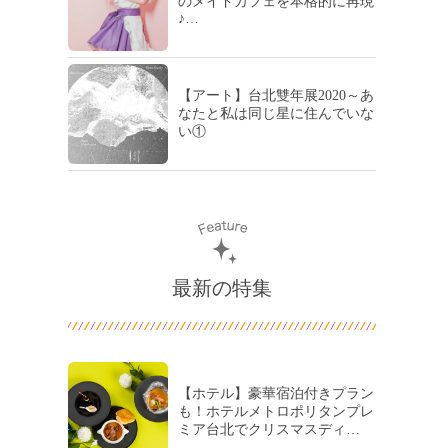
のメイドカフェを本格的に再現
♪…
【アート】台北雙年展2020～あ
なたと私は同じ星に住んでいな
い①
最新の特集
【ホテル】豪華宿泊付きプラン
も！ホテルメトロポリタンプレ
ミア台北でクリスマスディ…