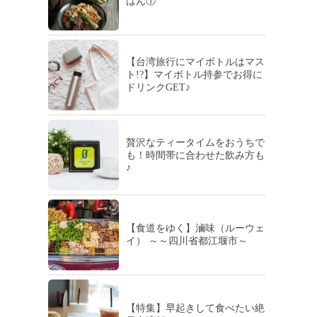
はん①
【台湾旅行にマイボトルはマス
ト!?】マイボトル持参でお得に
ドリンクGET♪
贅沢なティータイムをおうちで
も！時間帯に合わせた飲み方も
♪
【食道をゆく】滷味（ルーウェ
イ） ～～四川省都江堰市～
【特集】早起きして食べたい絶