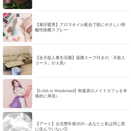
【東区暖男】アロマオイル配合で肌にやさしい弱
酸性除菌スプレー
【全天龍人養生荘園】薬膳スープ付きの「天龍人
コース」が人気♪
【Lilith in Wonderland】秋葉原のメイドカフェを本
格的に再現♪…
【アート】台北雙年展2020～あなたと私は同じ星
に住んでいない①