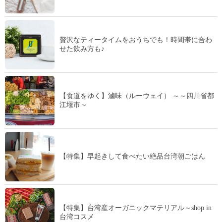
贅沢なティータイムをおうちでも！時間帯に合わ
せた飲み方も♪
【食道をゆく】滷味（ルーウェイ） ～～四川省都
江堰市～
【特集】早起きして食べたい絶品台湾朝ごはん
【特集】台湾産オーガニックマテリアル～shop in
台湾コスメ