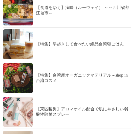
【食道をゆく】滷味（ルーウェイ） ～～四川省都
江堰市～
【特集】早起きして食べたい絶品台湾朝ごはん
【特集】台湾産オーガニックマテリアル～shop in
台湾コスメ
【東区暖男】アロマオイル配合で肌にやさしい弱
酸性除菌スプレー