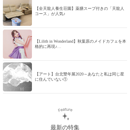
【全天龍人養生荘園】薬膳スープ付きの「天龍人
コース」が人気♪
【Lilith in Wonderland】秋葉原のメイドカフェを本
格的に再現♪…
【アート】台北雙年展2020～あなたと私は同じ星
に住んでいない①
最新の特集