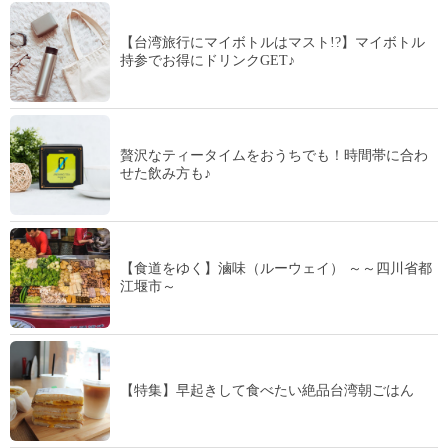
【台湾旅行にマイボトルはマスト!?】マイボトル
持参でお得にドリンクGET♪
贅沢なティータイムをおうちでも！時間帯に合わ
せた飲み方も♪
【食道をゆく】滷味（ルーウェイ） ～～四川省都
江堰市～
【特集】早起きして食べたい絶品台湾朝ごはん