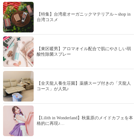
【特集】台湾産オーガニックマテリアル～shop in
台湾コスメ
【東区暖男】アロマオイル配合で肌にやさしい弱
酸性除菌スプレー
【全天龍人養生荘園】薬膳スープ付きの「天龍人
コース」が人気♪
【Lilith in Wonderland】秋葉原のメイドカフェを本
格的に再現♪…