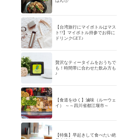
はん①
【台湾旅行にマイボトルはマス
ト!?】マイボトル持参でお得に
ドリンクGET♪
贅沢なティータイムをおうちで
も！時間帯に合わせた飲み方も
♪
【食道をゆく】滷味（ルーウェ
イ） ～～四川省都江堰市～
【特集】早起きして食べたい絶