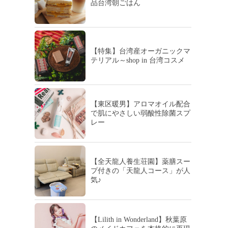
品台湾朝ごはん
【特集】台湾産オーガニックマ
テリアル～shop in 台湾コスメ
【東区暖男】アロマオイル配合
で肌にやさしい弱酸性除菌スプ
レー
【全天龍人養生荘園】薬膳スー
プ付きの「天龍人コース」が人
気♪
【Lilith in Wonderland】秋葉原