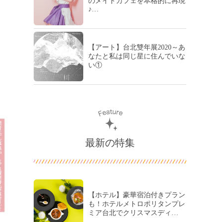
のメイドカフェを本格的に再現
♪…
【アート】台北雙年展2020～あ
なたと私は同じ星に住んでいな
い①
最新の特集
【ホテル】豪華宿泊付きプラン
も！ホテルメトロポリタンプレ
ミア台北でクリスマスディ…