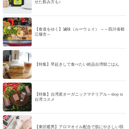
せた飲み方も♪
【食道をゆく】滷味（ルーウェイ） ～～四川省都
江堰市～
【特集】早起きして食べたい絶品台湾朝ごはん
【特集】台湾産オーガニックマテリアル～shop in
台湾コスメ
【東区暖男】アロマオイル配合で肌にやさしい弱