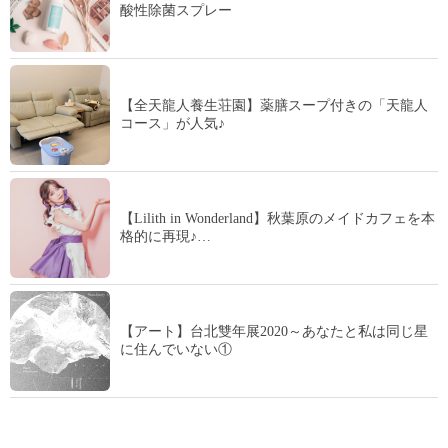
酸性除菌スプレー
【全天龍人養生荘園】薬膳スープ付きの「天龍人
コース」が人気♪
【Lilith in Wonderland】秋葉原のメイドカフェを本
格的に再現♪…
【アート】台北雙年展2020～あなたと私は同じ星
に住んでいない①