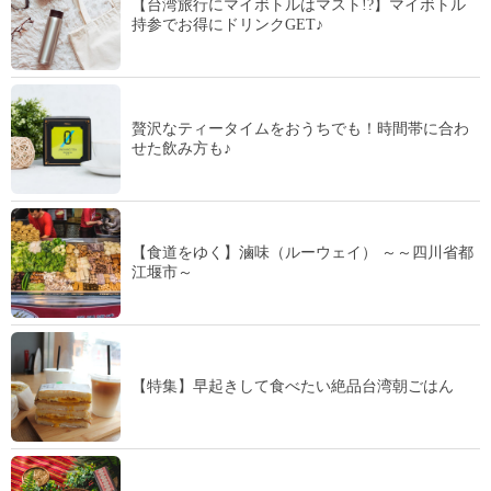
【台湾旅行にマイボトルはマスト!?】マイボトル
持参でお得にドリンクGET♪
贅沢なティータイムをおうちでも！時間帯に合わ
せた飲み方も♪
【食道をゆく】滷味（ルーウェイ） ～～四川省都
江堰市～
【特集】早起きして食べたい絶品台湾朝ごはん