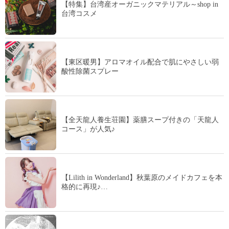
【特集】台湾産オーガニックマテリアル～shop in
台湾コスメ
【東区暖男】アロマオイル配合で肌にやさしい弱
酸性除菌スプレー
【全天龍人養生荘園】薬膳スープ付きの「天龍人
コース」が人気♪
【Lilith in Wonderland】秋葉原のメイドカフェを本
格的に再現♪…