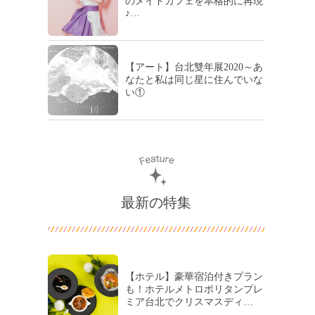
のメイドカフェを本格的に再現
♪…
【アート】台北雙年展2020～あ
なたと私は同じ星に住んでいな
い①
最新の特集
【ホテル】豪華宿泊付きプラン
も！ホテルメトロポリタンプレ
ミア台北でクリスマスディ…