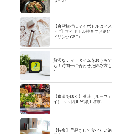
はん①
【台湾旅行にマイボトルはマス
ト!?】マイボトル持参でお得に
ドリンクGET♪
贅沢なティータイムをおうちで
も！時間帯に合わせた飲み方も
♪
【食道をゆく】滷味（ルーウェ
イ） ～～四川省都江堰市～
【特集】早起きして食べたい絶