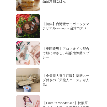
品台湾朝ごはん
【特集】台湾産オーガニックマ
テリアル～shop in 台湾コスメ
【東区暖男】アロマオイル配合
で肌にやさしい弱酸性除菌スプ
レー
【全天龍人養生荘園】薬膳スー
プ付きの「天龍人コース」が人
気♪
【Lilith in Wonderland】秋葉原