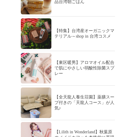
品台湾朝ごはん
【特集】台湾産オーガニックマ
テリアル～shop in 台湾コスメ
【東区暖男】アロマオイル配合
で肌にやさしい弱酸性除菌スプ
レー
【全天龍人養生荘園】薬膳スー
プ付きの「天龍人コース」が人
気♪
【Lilith in Wonderland】秋葉原