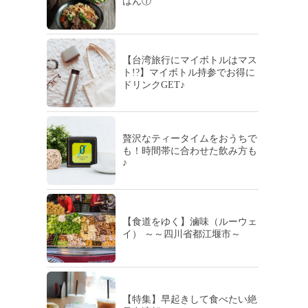
はん①
【台湾旅行にマイボトルはマス
ト!?】マイボトル持参でお得に
ドリンクGET♪
贅沢なティータイムをおうちで
も！時間帯に合わせた飲み方も
♪
【食道をゆく】滷味（ルーウェ
イ） ～～四川省都江堰市～
【特集】早起きして食べたい絶