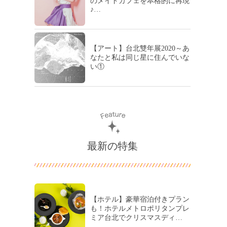
のメイドカフェを本格的に再現
♪…
【アート】台北雙年展2020～あ
なたと私は同じ星に住んでいな
い①
最新の特集
【ホテル】豪華宿泊付きプラン
も！ホテルメトロポリタンプレ
ミア台北でクリスマスディ…