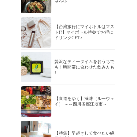
はん①
【台湾旅行にマイボトルはマス
ト!?】マイボトル持参でお得に
ドリンクGET♪
贅沢なティータイムをおうちで
も！時間帯に合わせた飲み方も
♪
【食道をゆく】滷味（ルーウェ
イ） ～～四川省都江堰市～
【特集】早起きして食べたい絶