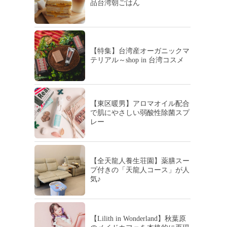
品台湾朝ごはん
【特集】台湾産オーガニックマ
テリアル～shop in 台湾コスメ
【東区暖男】アロマオイル配合
で肌にやさしい弱酸性除菌スプ
レー
【全天龍人養生荘園】薬膳スー
プ付きの「天龍人コース」が人
気♪
【Lilith in Wonderland】秋葉原