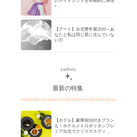
のメイドカフェを本格的に再現
♪…
【アート】台北雙年展2020～あ
なたと私は同じ星に住んでいな
い①
最新の特集
【ホテル】豪華宿泊付きプラン
も！ホテルメトロポリタンプレ
ミア台北でクリスマスディ…