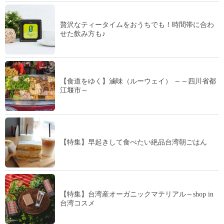
贅沢なティータイムをおうちでも！時間帯に合わ
せた飲み方も♪
【食道をゆく】滷味（ルーウェイ） ～～四川省都
江堰市～
【特集】早起きして食べたい絶品台湾朝ごはん
【特集】台湾産オーガニックマテリアル～shop in
台湾コスメ