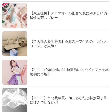
【東区暖男】アロマオイル配合で肌にやさしい弱
酸性除菌スプレー
【全天龍人養生荘園】薬膳スープ付きの「天龍人
コース」が人気♪
【Lilith in Wonderland】秋葉原のメイドカフェを本
格的に再現♪…
【アート】台北雙年展2020～あなたと私は同じ星
に住んでいない①