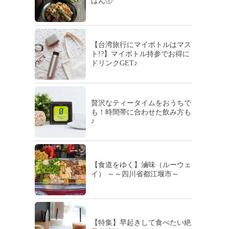
はん①
【台湾旅行にマイボトルはマス
ト!?】マイボトル持参でお得に
ドリンクGET♪
贅沢なティータイムをおうちで
も！時間帯に合わせた飲み方も
♪
【食道をゆく】滷味（ルーウェ
イ） ～～四川省都江堰市～
【特集】早起きして食べたい絶