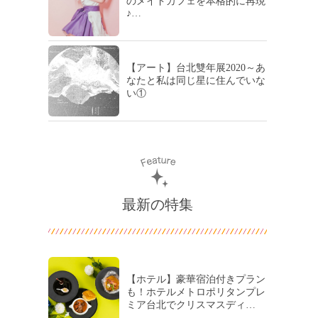
のメイドカフェを本格的に再現
♪…
【アート】台北雙年展2020～あ
なたと私は同じ星に住んでいな
い①
最新の特集
【ホテル】豪華宿泊付きプラン
も！ホテルメトロポリタンプレ
ミア台北でクリスマスディ…