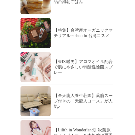
品台湾朝ごはん
【特集】台湾産オーガニックマ
テリアル～shop in 台湾コスメ
【東区暖男】アロマオイル配合
で肌にやさしい弱酸性除菌スプ
レー
【全天龍人養生荘園】薬膳スー
プ付きの「天龍人コース」が人
気♪
【Lilith in Wonderland】秋葉原