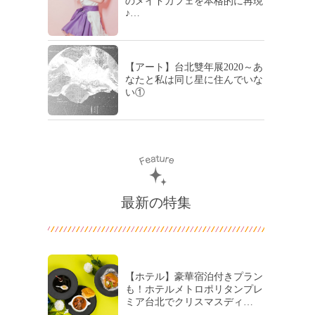
のメイドカフェを本格的に再現
♪…
【アート】台北雙年展2020～あ
なたと私は同じ星に住んでいな
い①
最新の特集
【ホテル】豪華宿泊付きプラン
も！ホテルメトロポリタンプレ
ミア台北でクリスマスディ…