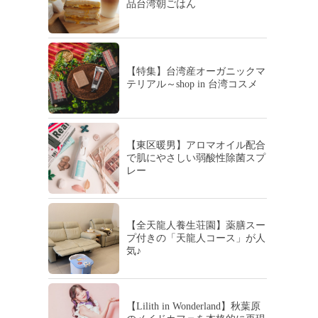
品台湾朝ごはん
【特集】台湾産オーガニックマ
テリアル～shop in 台湾コスメ
【東区暖男】アロマオイル配合
で肌にやさしい弱酸性除菌スプ
レー
【全天龍人養生荘園】薬膳スー
プ付きの「天龍人コース」が人
気♪
【Lilith in Wonderland】秋葉原