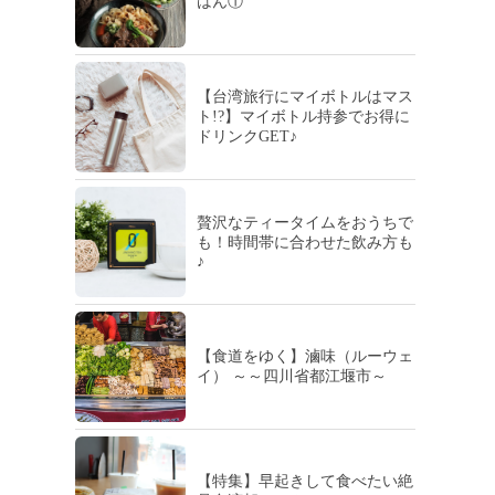
はん①
【台湾旅行にマイボトルはマス
ト!?】マイボトル持参でお得に
ドリンクGET♪
贅沢なティータイムをおうちで
も！時間帯に合わせた飲み方も
♪
【食道をゆく】滷味（ルーウェ
イ） ～～四川省都江堰市～
【特集】早起きして食べたい絶