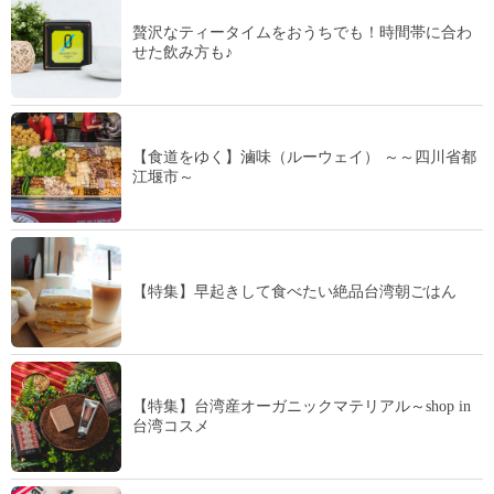
贅沢なティータイムをおうちでも！時間帯に合わ
せた飲み方も♪
【食道をゆく】滷味（ルーウェイ） ～～四川省都
江堰市～
【特集】早起きして食べたい絶品台湾朝ごはん
【特集】台湾産オーガニックマテリアル～shop in
台湾コスメ