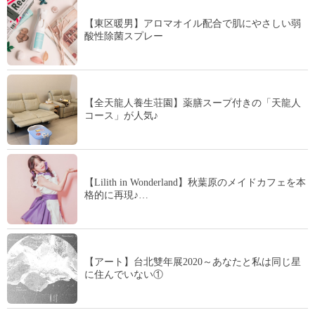
【東区暖男】アロマオイル配合で肌にやさしい弱
酸性除菌スプレー
【全天龍人養生荘園】薬膳スープ付きの「天龍人
コース」が人気♪
【Lilith in Wonderland】秋葉原のメイドカフェを本
格的に再現♪…
【アート】台北雙年展2020～あなたと私は同じ星
に住んでいない①