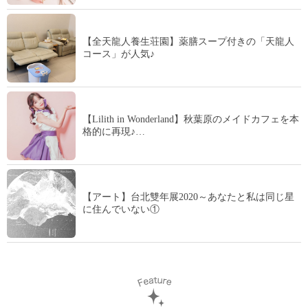
【全天龍人養生荘園】薬膳スープ付きの「天龍人
コース」が人気♪
【Lilith in Wonderland】秋葉原のメイドカフェを本
格的に再現♪…
【アート】台北雙年展2020～あなたと私は同じ星
に住んでいない①