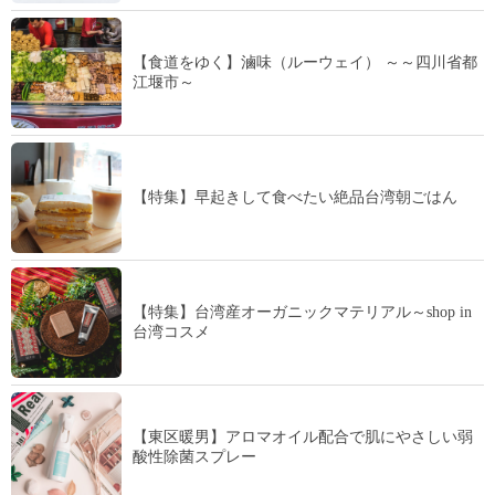
【食道をゆく】滷味（ルーウェイ） ～～四川省都
江堰市～
【特集】早起きして食べたい絶品台湾朝ごはん
【特集】台湾産オーガニックマテリアル～shop in
台湾コスメ
【東区暖男】アロマオイル配合で肌にやさしい弱
酸性除菌スプレー