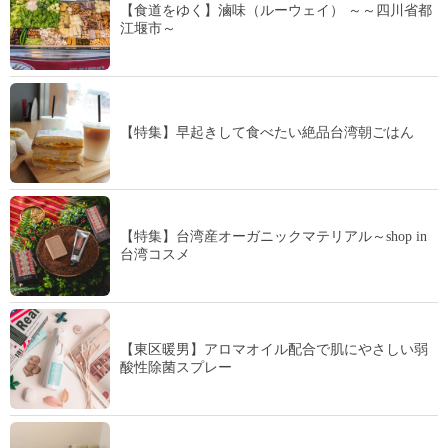
【食道をゆく】滷味（ルーウェイ） ～～四川省都
江堰市～
【特集】早起きして食べたい絶品台湾朝ごはん
【特集】台湾産オーガニックマテリアル～shop in
台湾コスメ
【東区暖男】アロマオイル配合で肌にやさしい弱
酸性除菌スプレー