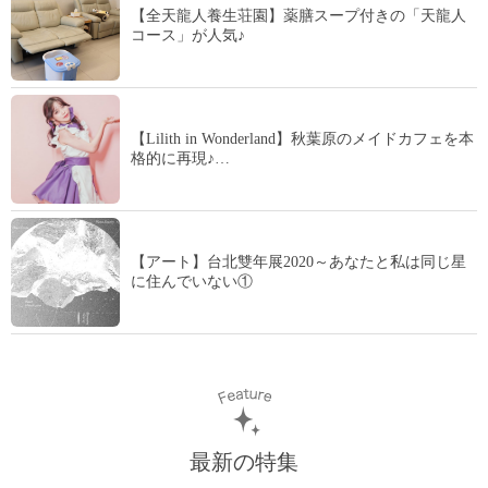
【全天龍人養生荘園】薬膳スープ付きの「天龍人
コース」が人気♪
【Lilith in Wonderland】秋葉原のメイドカフェを本
格的に再現♪…
【アート】台北雙年展2020～あなたと私は同じ星
に住んでいない①
最新の特集