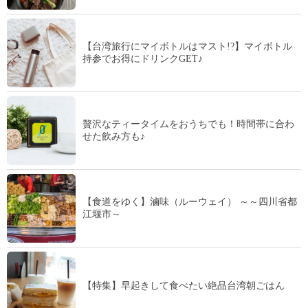
【台湾旅行にマイボトルはマスト!?】マイボトル
持参でお得にドリンクGET♪
贅沢なティータイムをおうちでも！時間帯に合わ
せた飲み方も♪
【食道をゆく】滷味（ルーウェイ） ～～四川省都
江堰市～
【特集】早起きして食べたい絶品台湾朝ごはん