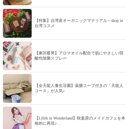
【特集】台湾産オーガニックマテリアル～shop in
台湾コスメ
【東区暖男】アロマオイル配合で肌にやさしい弱
酸性除菌スプレー
【全天龍人養生荘園】薬膳スープ付きの「天龍人
コース」が人気♪
【Lilith in Wonderland】秋葉原のメイドカフェを本
格的に再現♪…