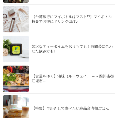
【台湾旅行にマイボトルはマスト!?】マイボトル
持参でお得にドリンクGET♪
贅沢なティータイムをおうちでも！時間帯に合わ
せた飲み方も♪
【食道をゆく】滷味（ルーウェイ） ～～四川省都
江堰市～
【特集】早起きして食べたい絶品台湾朝ごはん