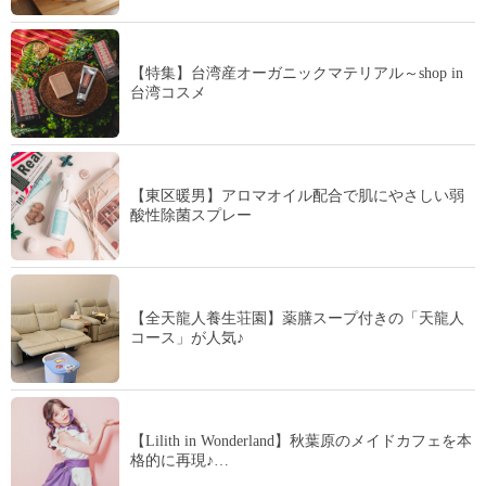
【特集】台湾産オーガニックマテリアル～shop in
台湾コスメ
【東区暖男】アロマオイル配合で肌にやさしい弱
酸性除菌スプレー
【全天龍人養生荘園】薬膳スープ付きの「天龍人
コース」が人気♪
【Lilith in Wonderland】秋葉原のメイドカフェを本
格的に再現♪…