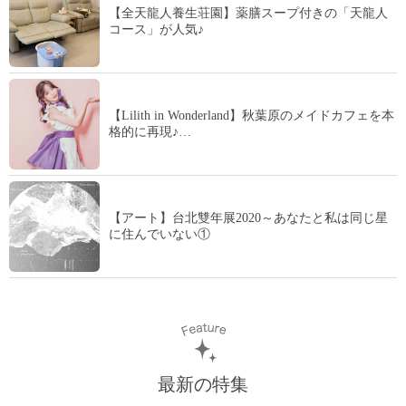
【全天龍人養生荘園】薬膳スープ付きの「天龍人
コース」が人気♪
【Lilith in Wonderland】秋葉原のメイドカフェを本
格的に再現♪…
【アート】台北雙年展2020～あなたと私は同じ星
に住んでいない①
最新の特集