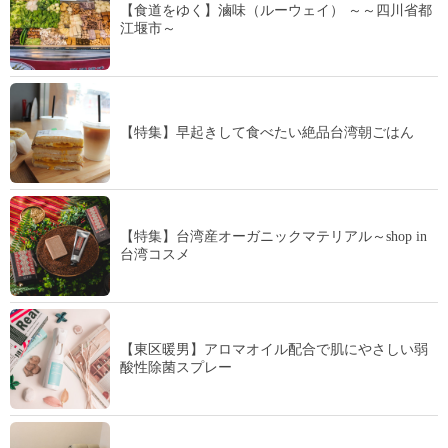
【食道をゆく】滷味（ルーウェイ） ～～四川省都
江堰市～
【特集】早起きして食べたい絶品台湾朝ごはん
【特集】台湾産オーガニックマテリアル～shop in
台湾コスメ
【東区暖男】アロマオイル配合で肌にやさしい弱
酸性除菌スプレー