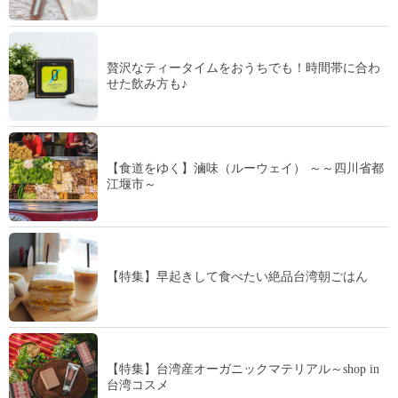
贅沢なティータイムをおうちでも！時間帯に合わ
せた飲み方も♪
【食道をゆく】滷味（ルーウェイ） ～～四川省都
江堰市～
【特集】早起きして食べたい絶品台湾朝ごはん
【特集】台湾産オーガニックマテリアル～shop in
台湾コスメ