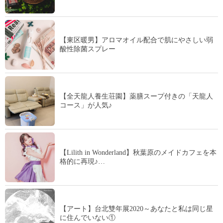
【東区暖男】アロマオイル配合で肌にやさしい弱
酸性除菌スプレー
【全天龍人養生荘園】薬膳スープ付きの「天龍人
コース」が人気♪
【Lilith in Wonderland】秋葉原のメイドカフェを本
格的に再現♪…
【アート】台北雙年展2020～あなたと私は同じ星
に住んでいない①