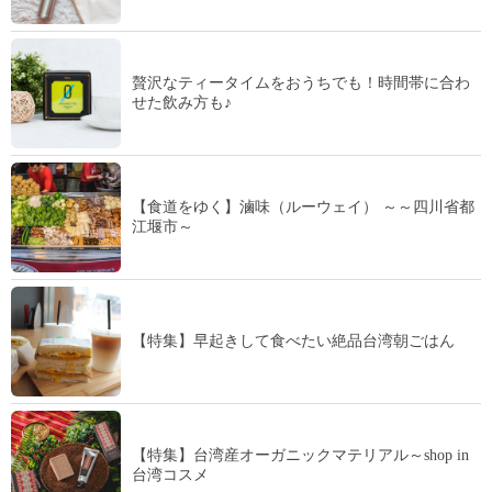
贅沢なティータイムをおうちでも！時間帯に合わ
せた飲み方も♪
【食道をゆく】滷味（ルーウェイ） ～～四川省都
江堰市～
【特集】早起きして食べたい絶品台湾朝ごはん
【特集】台湾産オーガニックマテリアル～shop in
台湾コスメ