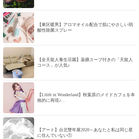
【東区暖男】アロマオイル配合で肌にやさしい弱
酸性除菌スプレー
【全天龍人養生荘園】薬膳スープ付きの「天龍人
コース」が人気♪
【Lilith in Wonderland】秋葉原のメイドカフェを本
格的に再現♪…
【アート】台北雙年展2020～あなたと私は同じ星
に住んでいない①