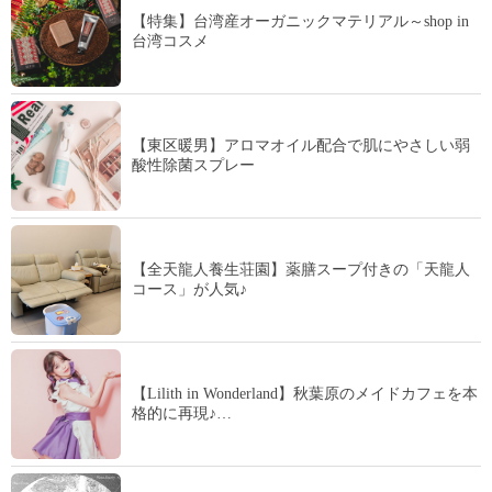
【特集】台湾産オーガニックマテリアル～shop in
台湾コスメ
【東区暖男】アロマオイル配合で肌にやさしい弱
酸性除菌スプレー
【全天龍人養生荘園】薬膳スープ付きの「天龍人
コース」が人気♪
【Lilith in Wonderland】秋葉原のメイドカフェを本
格的に再現♪…