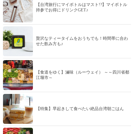
【台湾旅行にマイボトルはマスト!?】マイボトル
持参でお得にドリンクGET♪
贅沢なティータイムをおうちでも！時間帯に合わ
せた飲み方も♪
【食道をゆく】滷味（ルーウェイ） ～～四川省都
江堰市～
【特集】早起きして食べたい絶品台湾朝ごはん