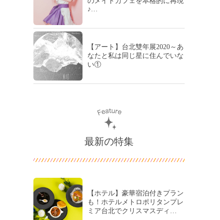
のメイドカフェを本格的に再現
♪…
【アート】台北雙年展2020～あ
なたと私は同じ星に住んでいな
い①
最新の特集
【ホテル】豪華宿泊付きプラン
も！ホテルメトロポリタンプレ
ミア台北でクリスマスディ…