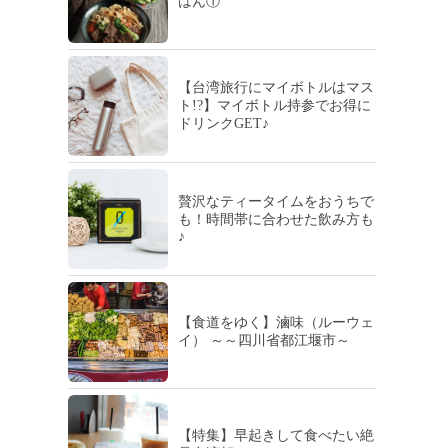
はん①
【台湾旅行にマイボトルはマス
ト!?】マイボトル持参でお得に
ドリンクGET♪
贅沢なティータイムをおうちで
も！時間帯に合わせた飲み方も
♪
【食道をゆく】滷味（ルーウェ
イ） ～～四川省都江堰市～
【特集】早起きして食べたい絶