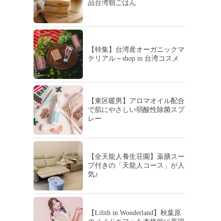
品台湾朝ごはん
【特集】台湾産オーガニックマ
テリアル～shop in 台湾コスメ
【東区暖男】アロマオイル配合
で肌にやさしい弱酸性除菌スプ
レー
【全天龍人養生荘園】薬膳スー
プ付きの「天龍人コース」が人
気♪
【Lilith in Wonderland】秋葉原