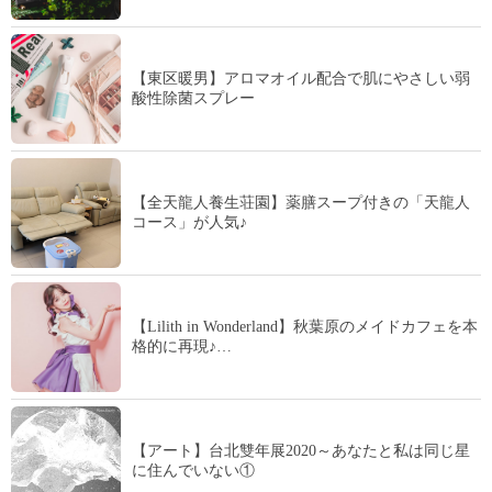
【東区暖男】アロマオイル配合で肌にやさしい弱
酸性除菌スプレー
【全天龍人養生荘園】薬膳スープ付きの「天龍人
コース」が人気♪
【Lilith in Wonderland】秋葉原のメイドカフェを本
格的に再現♪…
【アート】台北雙年展2020～あなたと私は同じ星
に住んでいない①