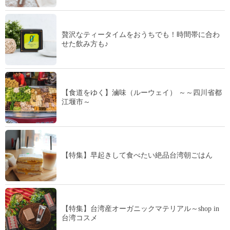
贅沢なティータイムをおうちでも！時間帯に合わ
せた飲み方も♪
【食道をゆく】滷味（ルーウェイ） ～～四川省都
江堰市～
【特集】早起きして食べたい絶品台湾朝ごはん
【特集】台湾産オーガニックマテリアル～shop in
台湾コスメ