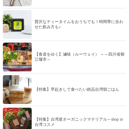
贅沢なティータイムをおうちでも！時間帯に合わ
せた飲み方も♪
【食道をゆく】滷味（ルーウェイ） ～～四川省都
江堰市～
【特集】早起きして食べたい絶品台湾朝ごはん
【特集】台湾産オーガニックマテリアル～shop in
台湾コスメ