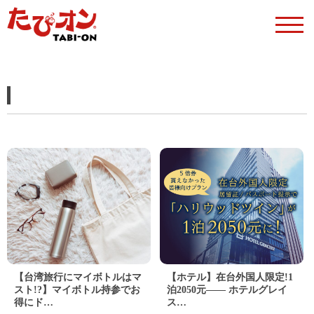
【台湾旅行にマイボトルはマ
【ホテル】在台外国人限定!1
スト!?】マイボトル持参でお
泊2050元―― ホテルグレイ
得にド…
ス…