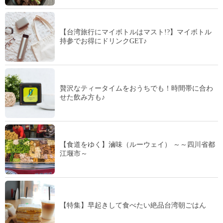
【台湾旅行にマイボトルはマスト!?】マイボトル
持参でお得にドリンクGET♪
贅沢なティータイムをおうちでも！時間帯に合わ
せた飲み方も♪
【食道をゆく】滷味（ルーウェイ） ～～四川省都
江堰市～
【特集】早起きして食べたい絶品台湾朝ごはん