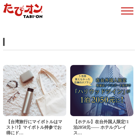
【台湾旅行にマイボトルはマ
【ホテル】在台外国人限定!1
スト!?】マイボトル持参でお
泊2050元―― ホテルグレイ
得にド…
ス…