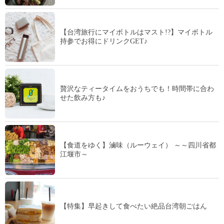
【台湾旅行にマイボトルはマスト!?】マイボトル
持参でお得にドリンクGET♪
贅沢なティータイムをおうちでも！時間帯に合わ
せた飲み方も♪
【食道をゆく】滷味（ルーウェイ） ～～四川省都
江堰市～
【特集】早起きして食べたい絶品台湾朝ごはん