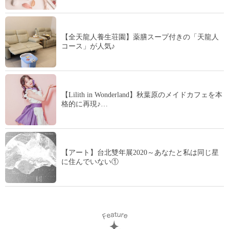
【全天龍人養生荘園】薬膳スープ付きの「天龍人
コース」が人気♪
【Lilith in Wonderland】秋葉原のメイドカフェを本
格的に再現♪…
【アート】台北雙年展2020～あなたと私は同じ星
に住んでいない①