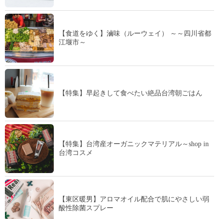
【食道をゆく】滷味（ルーウェイ） ～～四川省都
江堰市～
【特集】早起きして食べたい絶品台湾朝ごはん
【特集】台湾産オーガニックマテリアル～shop in
台湾コスメ
【東区暖男】アロマオイル配合で肌にやさしい弱
酸性除菌スプレー