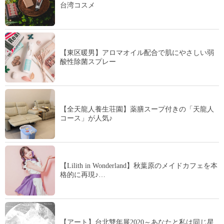
台湾コスメ
【東区暖男】アロマオイル配合で肌にやさしい弱
酸性除菌スプレー
【全天龍人養生荘園】薬膳スープ付きの「天龍人
コース」が人気♪
【Lilith in Wonderland】秋葉原のメイドカフェを本
格的に再現♪…
【アート】台北雙年展2020～あなたと私は同じ星