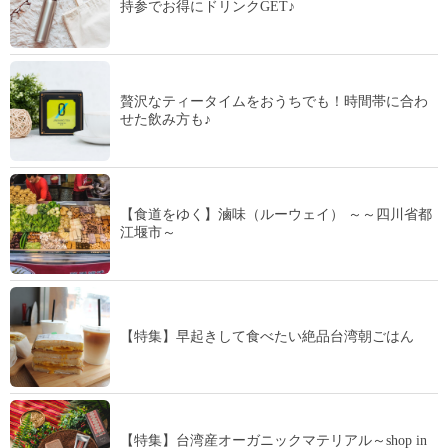
持参でお得にドリンクGET♪
贅沢なティータイムをおうちでも！時間帯に合わ
せた飲み方も♪
【食道をゆく】滷味（ルーウェイ） ～～四川省都
江堰市～
【特集】早起きして食べたい絶品台湾朝ごはん
【特集】台湾産オーガニックマテリアル～shop in