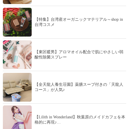
【特集】台湾産オーガニックマテリアル～shop in
台湾コスメ
【東区暖男】アロマオイル配合で肌にやさしい弱
酸性除菌スプレー
【全天龍人養生荘園】薬膳スープ付きの「天龍人
コース」が人気♪
【Lilith in Wonderland】秋葉原のメイドカフェを本
格的に再現♪…