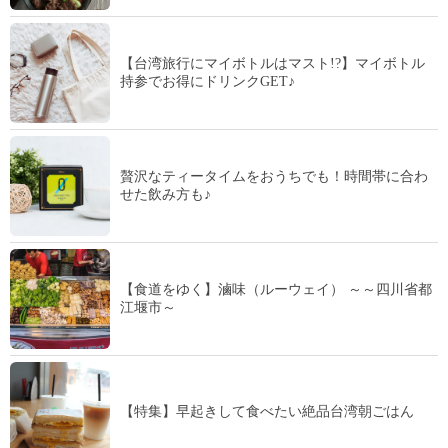
【台湾旅行にマイボトルはマスト!?】マイボトル
持参でお得にドリンクGET♪
贅沢なティータイムをおうちでも！時間帯に合わ
せた飲み方も♪
【食道をゆく】滷味（ルーウェイ） ～～四川省都
江堰市～
【特集】早起きして食べたい絶品台湾朝ごはん