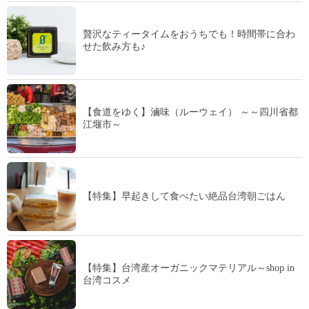
贅沢なティータイムをおうちでも！時間帯に合わ
せた飲み方も♪
【食道をゆく】滷味（ルーウェイ） ～～四川省都
江堰市～
【特集】早起きして食べたい絶品台湾朝ごはん
【特集】台湾産オーガニックマテリアル～shop in
台湾コスメ