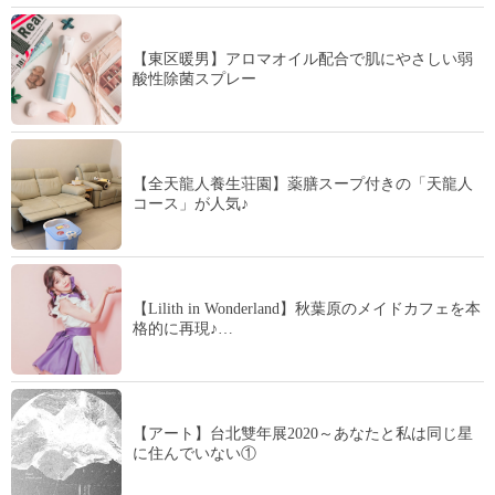
【東区暖男】アロマオイル配合で肌にやさしい弱
酸性除菌スプレー
【全天龍人養生荘園】薬膳スープ付きの「天龍人
コース」が人気♪
【Lilith in Wonderland】秋葉原のメイドカフェを本
格的に再現♪…
【アート】台北雙年展2020～あなたと私は同じ星
に住んでいない①