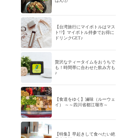
はん①
【台湾旅行にマイボトルはマス
ト!?】マイボトル持参でお得に
ドリンクGET♪
贅沢なティータイムをおうちで
も！時間帯に合わせた飲み方も
♪
【食道をゆく】滷味（ルーウェ
イ） ～～四川省都江堰市～
【特集】早起きして食べたい絶