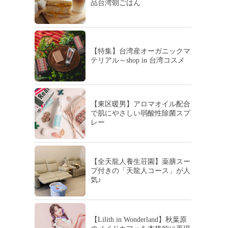
品台湾朝ごはん
【特集】台湾産オーガニックマ
テリアル～shop in 台湾コスメ
【東区暖男】アロマオイル配合
で肌にやさしい弱酸性除菌スプ
レー
【全天龍人養生荘園】薬膳スー
プ付きの「天龍人コース」が人
気♪
【Lilith in Wonderland】秋葉原