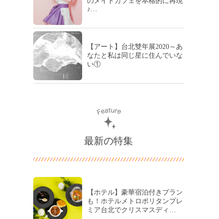
のメイドカフェを本格的に再現
♪…
【アート】台北雙年展2020～あ
なたと私は同じ星に住んでいな
い①
最新の特集
【ホテル】豪華宿泊付きプラン
も！ホテルメトロポリタンプレ
ミア台北でクリスマスディ…