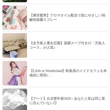
【東区暖男】アロマオイル配合で肌にやさしい弱
酸性除菌スプレー
【全天龍人養生荘園】薬膳スープ付きの「天龍人
コース」が人気♪
【Lilith in Wonderland】秋葉原のメイドカフェを本
格的に再現♪…
【アート】台北雙年展2020～あなたと私は同じ星
に住んでいない①