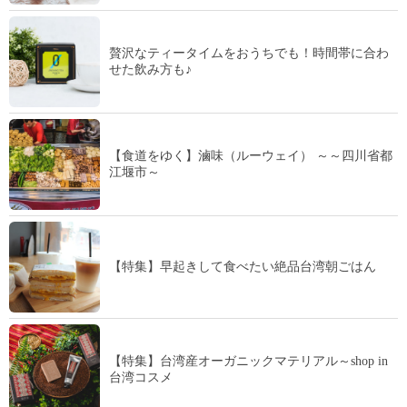
贅沢なティータイムをおうちでも！時間帯に合わ
せた飲み方も♪
【食道をゆく】滷味（ルーウェイ） ～～四川省都
江堰市～
【特集】早起きして食べたい絶品台湾朝ごはん
【特集】台湾産オーガニックマテリアル～shop in
台湾コスメ