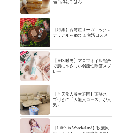
品台湾朝ごはん
【特集】台湾産オーガニックマ
テリアル～shop in 台湾コスメ
【東区暖男】アロマオイル配合
で肌にやさしい弱酸性除菌スプ
レー
【全天龍人養生荘園】薬膳スー
プ付きの「天龍人コース」が人
気♪
【Lilith in Wonderland】秋葉原