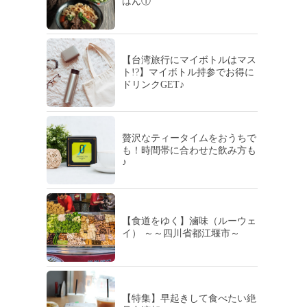
はん①
【台湾旅行にマイボトルはマス
ト!?】マイボトル持参でお得に
ドリンクGET♪
贅沢なティータイムをおうちで
も！時間帯に合わせた飲み方も
♪
【食道をゆく】滷味（ルーウェ
イ） ～～四川省都江堰市～
【特集】早起きして食べたい絶