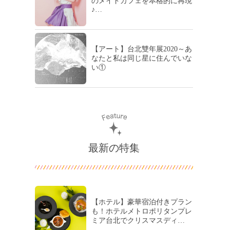
のメイドカフェを本格的に再現
♪…
【アート】台北雙年展2020～あ
なたと私は同じ星に住んでいな
い①
最新の特集
【ホテル】豪華宿泊付きプラン
も！ホテルメトロポリタンプレ
ミア台北でクリスマスディ…