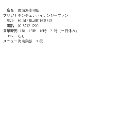
店名
慶城海南鶏飯
フリガナ
チンチェンハイナンジーファン
地址
松山区慶城街16巷8號
電話
02-8712-1200
営業時間
11時～15時、16時～21時（土日休み）
FB
なし
メニュー
海南鶏飯 90元