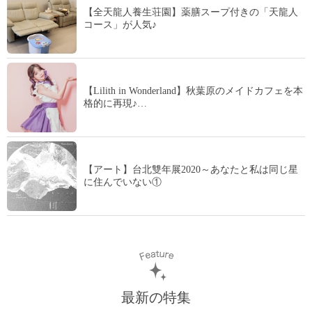
【全天龍人養生荘園】薬膳スープ付きの「天龍人
コース」が人気♪
【Lilith in Wonderland】秋葉原のメイドカフェを本
格的に再現♪…
【アート】台北雙年展2020～あなたと私は同じ星
に住んでいない①
最新の特集