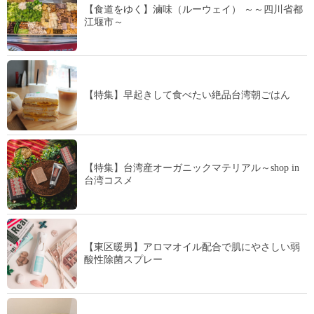
【食道をゆく】滷味（ルーウェイ） ～～四川省都
江堰市～
【特集】早起きして食べたい絶品台湾朝ごはん
【特集】台湾産オーガニックマテリアル～shop in
台湾コスメ
【東区暖男】アロマオイル配合で肌にやさしい弱
酸性除菌スプレー