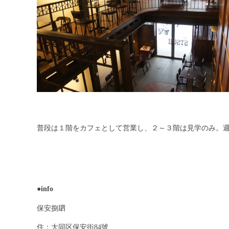
普段は１階をカフェとして営業し、２～３階は見学のみ。
●info
保安捌䦉
住：大同区保安街84號