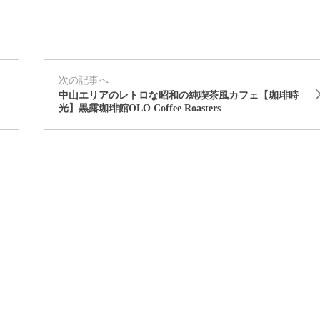
次の記事へ
中山エリアのレトロな昭和の純喫茶風カフェ【珈琲時
光】黒露珈琲館OLO Coffee Roasters