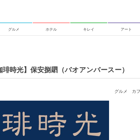
グルメ
ホテル
キレイ
アート
珈琲時光】保安捌䦉（バオアンバースー）
グルメ
カ