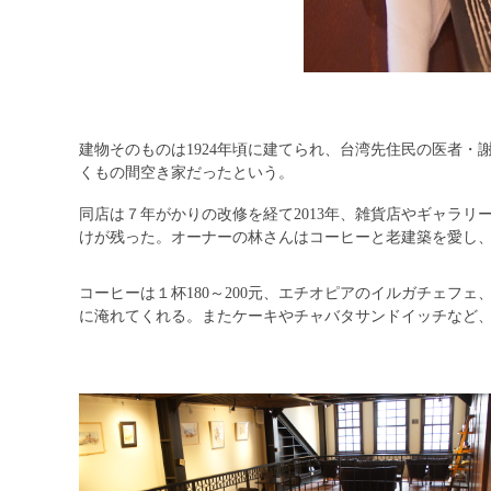
建物そのものは1924年頃に建てられ、台湾先住民の医者・
くもの間空き家だったという。
同店は７年がかりの改修を経て2013年、雑貨店やギャラ
けが残った。オーナーの林さんはコーヒーと老建築を愛し
コーヒーは１杯180～200元、エチオピアのイルガチェフ
に淹れてくれる。またケーキやチャバタサンドイッチなど