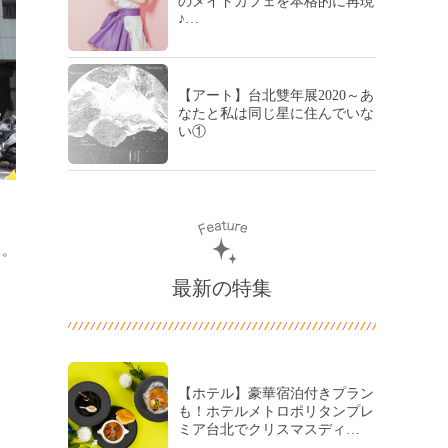
のメイドカフェを本格的に再現
♪…
【アート】台北雙年展2020～あ
なたと私は同じ星に住んでいな
い①
Ｋ。
最新の特集
【ホテル】豪華宿泊付きプラン
も！ホテルメトロポリタンプレ
ミア台北でクリスマスディ…