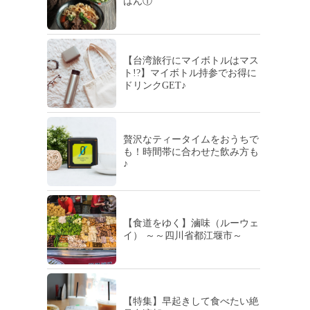
はん①
【台湾旅行にマイボトルはマス
ト!?】マイボトル持参でお得に
ドリンクGET♪
贅沢なティータイムをおうちで
も！時間帯に合わせた飲み方も
♪
【食道をゆく】滷味（ルーウェ
イ） ～～四川省都江堰市～
【特集】早起きして食べたい絶