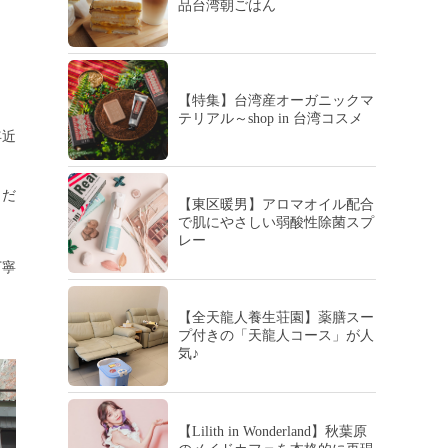
品台湾朝ごはん
【特集】台湾産オーガニックマ
テリアル～shop in 台湾コスメ
年近
ェだ
【東区暖男】アロマオイル配合
で肌にやさしい弱酸性除菌スプ
レー
丁寧
【全天龍人養生荘園】薬膳スー
プ付きの「天龍人コース」が人
気♪
【Lilith in Wonderland】秋葉原