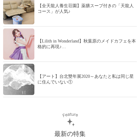
【全天龍人養生荘園】薬膳スープ付きの「天龍人
コース」が人気♪
【Lilith in Wonderland】秋葉原のメイドカフェを本
格的に再現♪…
【アート】台北雙年展2020～あなたと私は同じ星
に住んでいない①
最新の特集