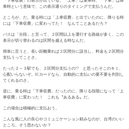
「下車収費」の表示が出ている。「上車」は乗車時、「下車」は降
車時という意味で、この表示通りのタイミングで支払うんだ。
ところが、だ。乗る時には「上車収費」と出ていたのに、降りる時
には「下車収費」に変わってた！ なんてことあるだろ？
バスは「分段」と言って、２区間以上を運行する路線が多く、この
表示が切り替わるのは区間を越える時なんだ。
簡単に言うと、長い距離乗れば２区間分に該当し、料金も２区間分
支払うってことさ。
たった２～３駅でも、２区間分支払うの!? と思ったそこのキミ、
心配いらないぞ。ICカードなら、自動的に支払いの要不要を判別し
てくれるのさ。
逆に、乗る時は「下車収費」だったのに、降りる段階になって「上
車収費」に変わった！ これも〝あるある〟だ。
この場合は積極的に支払おう。
こんな風に人の良心やコミュニケーション頼みなのが、台湾のいい
ところ。そう思わないか？