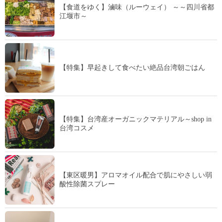
【食道をゆく】滷味（ルーウェイ） ～～四川省都
江堰市～
【特集】早起きして食べたい絶品台湾朝ごはん
【特集】台湾産オーガニックマテリアル～shop in
台湾コスメ
【東区暖男】アロマオイル配合で肌にやさしい弱
酸性除菌スプレー